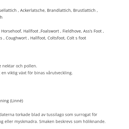
sellattich , Ackerlatsche, Brandlattich, Brustlattich ,
ch
 Horsehoof, Hallfoot ,Foalswort , Fieldhove, Ass’s Foot ,
 , Coughwort , Hallfoot, Coltsfoot, Colt s foot
 nektar och pollen.
en viktig växt för binas vårutveckling.
ning (Linné)
daterna torkade blad av tussilago som surrogat för
ng eller myskmadra. Smaken beskrevs som höliknande.