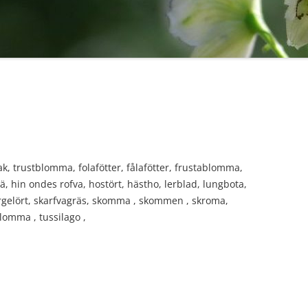
ak, trustblomma, folafötter, fålafötter, frustablomma,
hin ondes rofva, hostört, hästho, lerblad, lungbota,
gelört, skarfvagräs, skomma , skommen , skroma,
blomma , tussilago ,