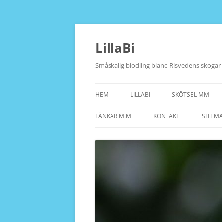
Hoppa
till
innehåll
LillaBi
Småskalig biodling bland Risvedens skogar
HEM
LILLABI
SKÖTSEL MM
LÄNKAR M.M
KONTAKT
SITEM