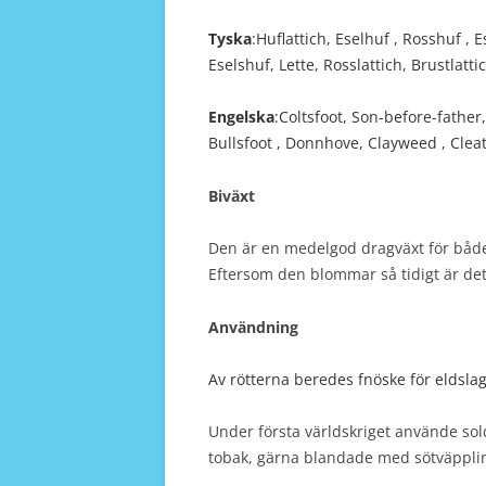
Tyska
:Huflattich, Eselhuf , Rosshuf , E
Eselshuf, Lette, Rosslattich, Brustlatti
Engelska
:Coltsfoot, Son-before-father,
Bullsfoot , Donnhove, Clayweed , Cleats
Biväxt
Den är en medelgod dragväxt för både
Eftersom den blommar så tidigt är det 
Användning
Av rötterna beredes fnöske för eldslag
Under första världskriget använde sol
tobak, gärna blandade med sötväppli