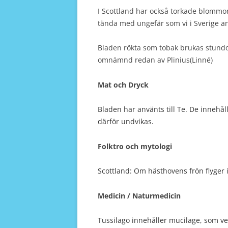
I Scottland har också torkade blommor
tända med ungefär som vi i Sverige a
Bladen rökta som tobak brukas stund
omnämnd redan av Plinius(Linné)
Mat och Dryck
Bladen har använts till Te. De innehå
därför undvikas.
Folktro och mytologi
Scottland: Om hästhovens frön flyger 
Medicin / Naturmedicin
Tussilago innehåller mucilage, som ve