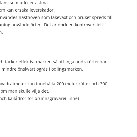
ans som utlöser astma.
om kan orsaka leverskador.
användes hästhoven som läkeväxt och bruket spreds till
ning använde örten. Det är dock en kontroversiell
n.
 täcker effektivt marken så att inga andra örter kan
t mindre önskvärt ogräs i odlingsmarken.
kvadratmeter kan innehålla 200 meter rötter och 300
 om man skulle vilja det.
k och källådror för brunnsgrävare(Linné)