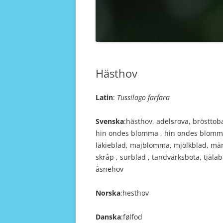
Hästhov
Latin
:
Tussilago farfara
Svenska
:hästhov, adelsrova, brösttob
hin ondes blomma , hin ondes blommä, 
läkieblad, majblomma, mjölkblad, mär
skråp , surblad , tandvärksbota, tjäla
åsnehov
Norska
:hesthov
Danska
:følfod