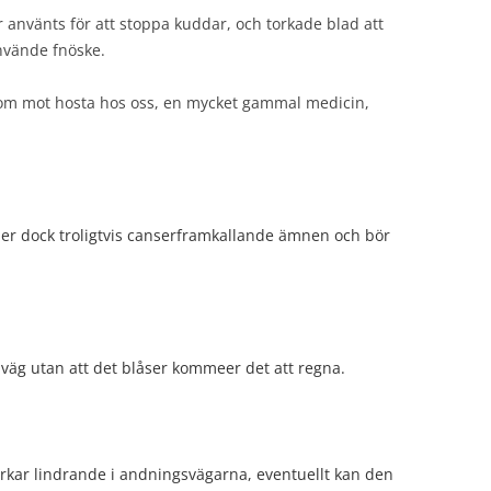
 använts för att stoppa kuddar, och torkade blad att
nvände fnöske.
om mot hosta hos oss, en mycket gammal medicin,
ller dock troligtvis canserframkallande ämnen och bör
iväg utan att det blåser kommeer det att regna.
rkar lindrande i andningsvägarna, eventuellt kan den