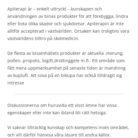
Apiterapi är – enkelt uttryckt – kunskapen och
användningen av binas produkter för att förebygga, lindra
eller bota olika skador och sjukdomar. Apiterapin är inte
alltför accepterad i västvärlden. Orsaken kan troligtvis vara
västvärldens tilltro på skolmedicin.
De flesta av bisamhällets produkter är aktuella .Honung,
pollen, propolis, bigift,drottinggele m.fl.. Ett område som
fått mera uppmärksamhet på senaste tiden är inandning
av kupluft. Att sova på en bikupa har också tilldragit sig
intresse
Diskussionerna om huruvida ett visst ämne har vissa
egenskaper eller inte kan ibland bli rätt hetsiga.
Vi saknar tillräcklig kunskap och kompetens inom området,
och vill därför hänvisa våra läsare till andra källor.