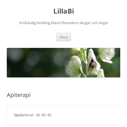
Hoppa
till
LillaBi
innehåll
Småskalig biodling bland Risvedens skogar och ängar
Meny
Apiterapi
Uppdaterat 18-03-01