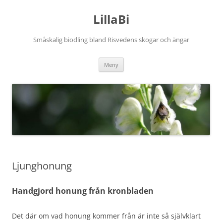
Hoppa
till
LillaBi
innehåll
Småskalig biodling bland Risvedens skogar och ängar
Meny
Ljunghonung
Handgjord honung från kronbladen
Det där om vad honung kommer från är inte så självklart