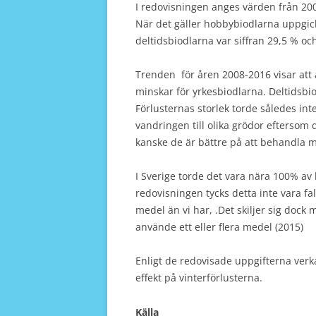
I redovisningen anges värden från 20
När det gäller hobbybiodlarna uppgick 
deltidsbiodlarna var siffran 29,5 % oc
Trenden för åren 2008-2016 visar att
minskar för yrkesbiodlarna. Deltidsbio
Förlusternas storlek torde således i
vandringen till olika grödor eftersom
kanske de är bättre på att behandla 
I Sverige torde det vara nära 100% av
redovisningen tycks detta inte vara falle
medel än vi har, .Det skiljer sig dock
använde ett eller flera medel (2015)
Enligt de redovisade uppgifterna ver
effekt på vinterförlusterna.
Källa