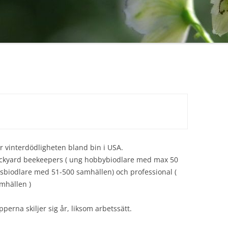
ör vinterdödligheten bland bin i USA.
Backyard beekeepers ( ung hobbybiodlare med max 50
idsbiodlare med 51-500 samhällen) och professional (
mhällen )
perna skiljer sig år, liksom arbetssätt.