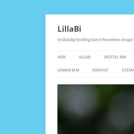
Hoppa
till
innehåll
LillaBi
Småskalig biodling bland Risvedens skogar
HEM
LILLABI
SKÖTSEL MM
LÄNKAR M.M
KONTAKT
SITEM