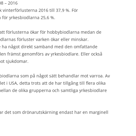
08 – 2016
vinterförlusterna 2016 till 37,9 %. För
h för yrkesbiodlarna 25,6 %.
 att förlusterna ökar för hobbybiodlarna medan de
dlarnas förluster varken ökar eller minskar.
nte ha något direkt samband med den omfattande
 den främst genomförs av yrkesbiodlare. Eller också
mot sjukdomar.
 biodlarna som på något sätt behandlar mot varroa. Av
t i USA, detta trots att de har tillgång till flera olika
 mellan de olika grupperna och samtliga yrkesbiodlare
kar det som drönarutskärning endast har en marginell