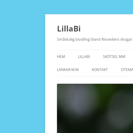
Hoppa
till
innehåll
LillaBi
Småskalig biodling bland Risvedens skogar
HEM
LILLABI
SKÖTSEL MM
LÄNKAR M.M
KONTAKT
SITEM