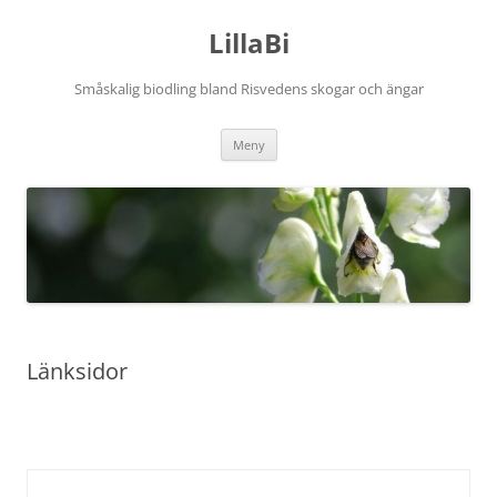
Hoppa
till
LillaBi
innehåll
Småskalig biodling bland Risvedens skogar och ängar
Meny
Länksidor