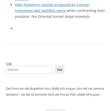
High frequency sounds produced by Cyprian
honeybees
Apis mellifera cypria
when confronting their
predator, the Oriental hornet
Vespa orientalis
Sök
Sök
Det finns en del dupletter hos LillaBi och Kupan, dvs de har samma
skribent. I de fall så kommer länk att finnas från LillaBi till Kupan.