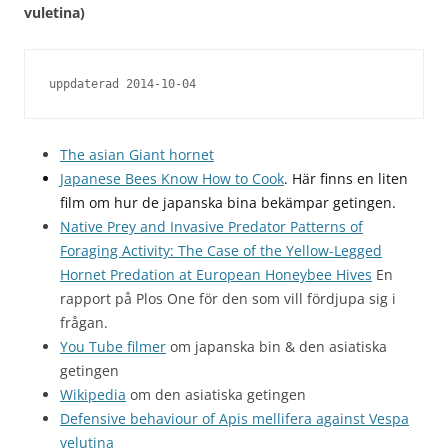
vuletina)
uppdaterad 2014-10-04
The asian Giant hornet
Japanese Bees Know How to Cook
. Här finns en liten
film om hur de japanska bina bekämpar getingen.
Native Prey and Invasive Predator Patterns of
Foraging Activity: The Case of the Yellow-Legged
Hornet Predation at European Honeybee Hives
En
rapport på Plos One för den som vill fördjupa sig i
frågan.
You Tube filmer
om japanska bin & den asiatiska
getingen
Wikipedia
om den asiatiska getingen
Defensive behaviour of Apis mellifera against Vespa
velutina