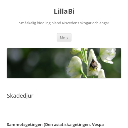
Hoppa
till
LillaBi
innehåll
Småskalig biodling bland Risvedens skogar och ängar
Meny
Skadedjur
Sammetsgetingen (Den asiatiska getingen, Vespa