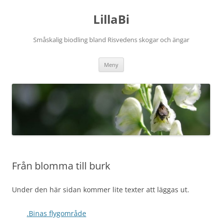
Hoppa
till
LillaBi
innehåll
Småskalig biodling bland Risvedens skogar och ängar
Meny
Från blomma till burk
Under den här sidan kommer lite texter att läggas ut.
.Binas flygområde