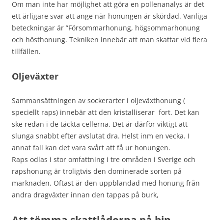
Om man inte har möjlighet att göra en pollenanalys är det
ett ärligare svar att ange när honungen är skördad. Vanliga
beteckningar är ”Försommarhonung, högsommarhonung
och hösthonung. Tekniken innebär att man skattar vid flera
tillfällen.
Oljeväxter
Sammansättningen av sockerarter i oljeväxthonung (
speciellt raps) innebär att den kristalliserar fort. Det kan
ske redan i de täckta cellerna. Det är därför viktigt att
slunga snabbt efter avslutat dra. Helst inm en vecka. I
annat fall kan det vara svårt att få ur honungen.
Raps odlas i stor omfattning i tre områden i Sverige och
rapshonung är troligtvis den dominerade sorten på
marknaden. Oftast är den uppblandad med honung från
andra dragväxter innan den tappas på burk,