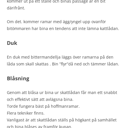
kommer ut på ett ställe och binas passage är en bit
därifrånt.
Om det. kommer ramar med ägg/yngel upp ovanför
bitömmaren har bina en tendens att inte lämna kattlådan.
Duk
En duk med bittermandellja läggs över ramarna på den
låda som skall skattas . Bin ”flyr”då ned och tämmer lådan.
Blåsning
Genom att blåsa ur bina ur skattlådan får man ett snabbt
och effektivt sätt att avlägsna bina.
Torde fungera bäst på hoffmanramar.
Flera tekniker finns.
Vanligast är att skattlådan ställs på högkant på samhället
och bina blåses av framför kupan.