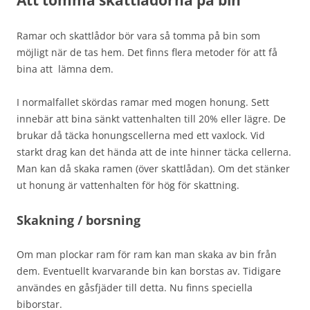
Att tömma skattlådorna på bin
Ramar och skattlådor bör vara så tomma på bin som
möjligt när de tas hem. Det finns flera metoder för att få
bina att lämna dem.
I normalfallet skördas ramar med mogen honung. Sett
innebär att bina sänkt vattenhalten till 20% eller lägre. De
brukar då täcka honungscellerna med ett vaxlock. Vid
starkt drag kan det hända att de inte hinner täcka cellerna.
Man kan då skaka ramen (över skattlådan). Om det stänker
ut honung är vattenhalten för hög för skattning.
Skakning / borsning
Om man plockar ram för ram kan man skaka av bin från
dem. Eventuellt kvarvarande bin kan borstas av. Tidigare
användes en gåsfjäder till detta. Nu finns speciella
biborstar.