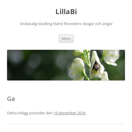
Hoppa
till
LillaBi
innehåll
Småskalig biodling bland Risvedens skogar och ängar
Meny
Ga
Detta inlägg postades den
19 december 2018
.